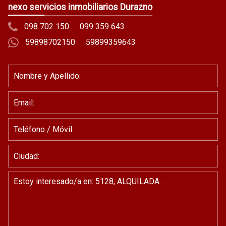
nexo servicios inmobiliarios Durazno
098 702 150
099 359 643
59898702150
59899359643