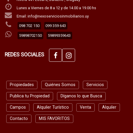
Lunes a Viernes de 8 a 12 y de 14.00 a 19.00 hs
Email: info@nexoserviciosinmobiliarios.uy
098 702 150
099 359 643
59898702150
59899359643
REDES SOCIALES
Propiedades
Quiénes Somos
Servicios
Publica tu Propiedad
Díganos lo que Busca
Campos
Alquiler Turístico
Venta
Alquiler
Contacto
MIS FAVORITOS