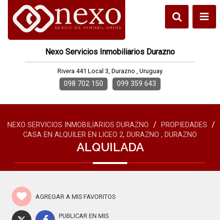
Nexo Servicios Inmobiliarios Durazno
Rivera 441 Local 3, Durazno , Uruguay
098 702 150
099 359 643
/
/
NEXO SERVICIOS INMOBILIARIOS DURAZNO
PROPIEDADES
CASA EN ALQUILER EN LICEO 2, DURAZNO , DURAZNO
ALQUILADA
AGREGAR A MIS FAVORITOS
PUBLICAR EN MIS