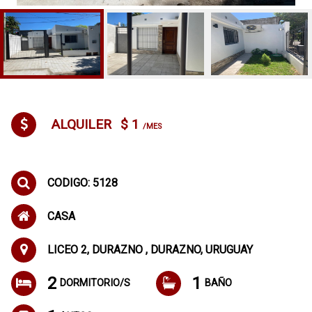
ALQUILER
$ 1
/MES
CODIGO: 5128
CASA
LICEO 2, DURAZNO , DURAZNO, URUGUAY
2
1
DORMITORIO/S
BAÑO