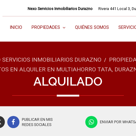
Nexo Servicios Inmobiliarios Durazno
Rivera 441 Local 3, D
INICIO
PROPIEDADES
QUIÉNES SOMOS
SERVICI
 SERVICIOS INMOBILIARIOS DURAZNO
PROPIED
/
S EN ALQUILER EN MULTIAHORRO TATA, DURAZ
ALQUILADO
PUBLICAR EN MIS
ENVIAR POR WHATS
REDES SOCIALES