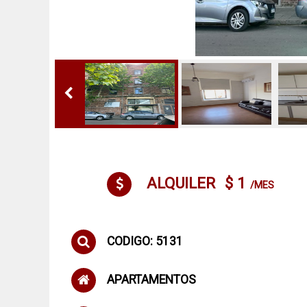
ALQUILER
$ 1
/MES
CODIGO: 5131
APARTAMENTOS