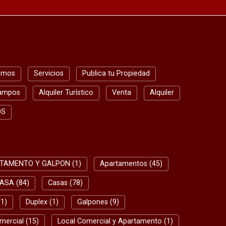
omos
Servicios
Publica tu Propiedad
ampos
Alquiler Turístico
Venta
Alquiler
OS
TAMENTO Y GALPON (1)
Apartamentos (45)
ASA (84)
Casas (78)
1)
Duplex (1)
Galpones (9)
mercial (15)
Local Comercial y Apartamento (1)