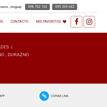
098 702 150
099 359 643
urazno , Uruguay
OS
CONTACTO
MIS FAVORITOS
ADES
/
NO , DURAZNO
APP
COPIAR LINK