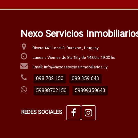
Nexo Servicios Inmobiliari
Rivera 441 Local 3, Durazno , Uruguay
Lunes a Viernes de 8 a 12 y de 14.00 a 19.00 hs
Email: info@nexoserviciosinmobiliarios.uy
098 702 150
099 359 643
59898702150
59899359643
REDES SOCIALES