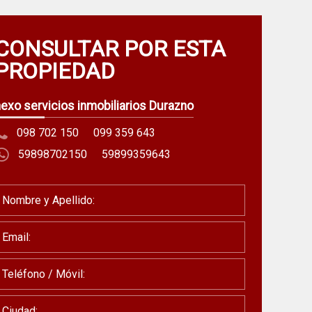
CONSULTAR POR ESTA
PROPIEDAD
exo servicios inmobiliarios Durazno
098 702 150
099 359 643
59898702150
59899359643