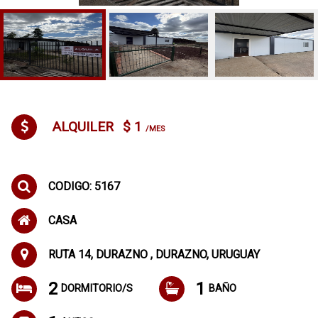
ALQUILER
$ 1
/MES
CODIGO: 5167
CASA
RUTA 14, DURAZNO , DURAZNO, URUGUAY
2
1
DORMITORIO/S
BAÑO