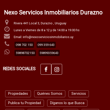
Nexo Servicios Inmobiliarios Durazno
Rivera 441 Local 3, Durazno , Uruguay
Lunes a Viernes de 8 a 12 y de 14.00 a 19.00 hs
Email: info@nexoserviciosinmobiliarios.uy
098 702 150
099 359 643
59898702150
59899359643
REDES SOCIALES
Propiedades
Quiénes Somos
Servicios
Publica tu Propiedad
Díganos lo que Busca