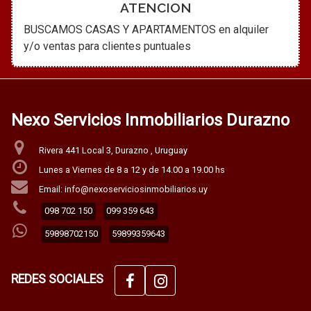
ATENCION
BUSCAMOS CASAS Y APARTAMENTOS en alquiler
y/o ventas para clientes puntuales
Nexo Servicios Inmobiliarios Durazno
Rivera 441 Local 3, Durazno , Uruguay
Lunes a Viernes de 8 a 12 y de 14.00 a 19.00 hs
Email: info@nexoserviciosinmobiliarios.uy
098 702 150
099 359 643
59898702150
59899359643
REDES SOCIALES