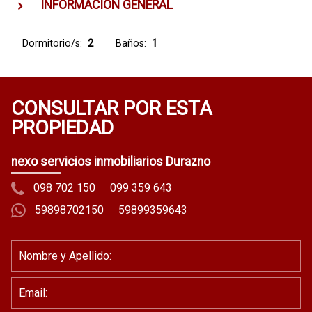
INFORMACION GENERAL
Dormitorio/s:
2
Baños:
1
CONSULTAR POR ESTA
PROPIEDAD
nexo servicios inmobiliarios Durazno
098 702 150
099 359 643
59898702150
59899359643