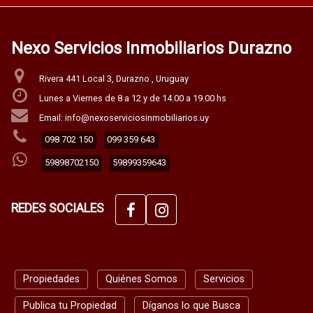
Nexo Servicios Inmobiliarios Durazno
Rivera 441 Local 3, Durazno , Uruguay
Lunes a Viernes de 8 a 12 y de 14.00 a 19.00 hs
Email: info@nexoserviciosinmobiliarios.uy
098 702 150
099 359 643
59898702150
59899359643
REDES SOCIALES
Propiedades
Quiénes Somos
Servicios
Publica tu Propiedad
Díganos lo que Busca