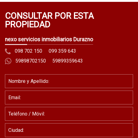
CONSULTAR POR ESTA
PROPIEDAD
nexo servicios inmobiliarios Durazno
098 702 150
099 359 643
59898702150
59899359643