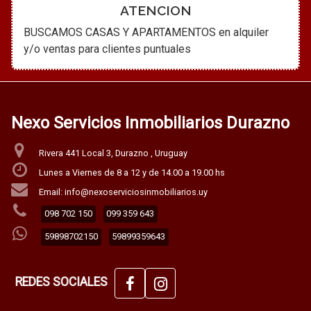
ATENCION
BUSCAMOS CASAS Y APARTAMENTOS en alquiler
y/o ventas para clientes puntuales
Nexo Servicios Inmobiliarios Durazno
Rivera 441 Local 3, Durazno , Uruguay
Lunes a Viernes de 8 a 12 y de 14.00 a 19.00 hs
Email: info@nexoserviciosinmobiliarios.uy
098 702 150
099 359 643
59898702150
59899359643
REDES SOCIALES