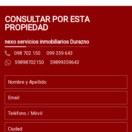
CONSULTAR POR ESTA
PROPIEDAD
nexo servicios inmobiliarios Durazno
098 702 150
099 359 643
59898702150
59899359643