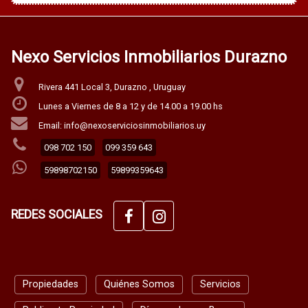
Nexo Servicios Inmobiliarios Durazno
Rivera 441 Local 3, Durazno , Uruguay
Lunes a Viernes de 8 a 12 y de 14.00 a 19.00 hs
Email: info@nexoserviciosinmobiliarios.uy
098 702 150
099 359 643
59898702150
59899359643
REDES SOCIALES
Propiedades
Quiénes Somos
Servicios