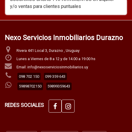
y/o ventas para clientes puntuales
Nexo Servicios Inmobiliarios Durazno
Rivera 441 Local 3, Durazno , Uruguay
Lunes a Viernes de 8 a 12 y de 14.00 a 19.00 hs
Email: info@nexoserviciosinmobiliarios.uy
098 702 150
099 359 643
59898702150
59899359643
REDES SOCIALES