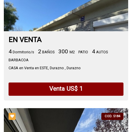
EN VENTA
4
2
300
4
Dormitorio/s
BAÑOS
M2
PATIO
AUTOS
BARBACOA
CASA en Venta en ESTE, Durazno , Durazno
Venta US$ 1
COD. 5184