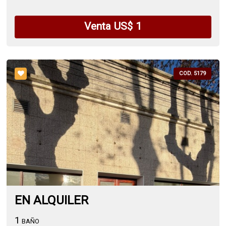
Venta US$ 1
COD. 5179
EN ALQUILER
1
BAÑO