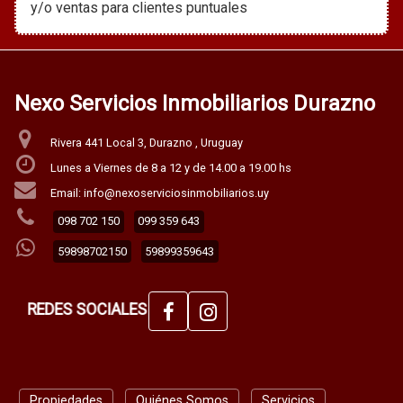
y/o ventas para clientes puntuales
Nexo Servicios Inmobiliarios Durazno
Rivera 441 Local 3, Durazno , Uruguay
Lunes a Viernes de 8 a 12 y de 14.00 a 19.00 hs
Email: info@nexoserviciosinmobiliarios.uy
098 702 150
099 359 643
59898702150
59899359643
REDES SOCIALES
Propiedades
Quiénes Somos
Servicios