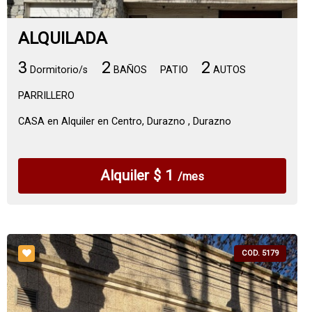
ALQUILADA
3
2
2
Dormitorio/s
BAÑOS
PATIO
AUTOS
PARRILLERO
CASA en Alquiler en Centro, Durazno , Durazno
Alquiler $ 1
/mes
COD. 5179