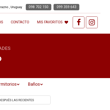
098 702 150
099 359 643
urazno , Uruguay
OS
CONTACTO
MIS FAVORITOS
ADES
o
rmitorios
Baños