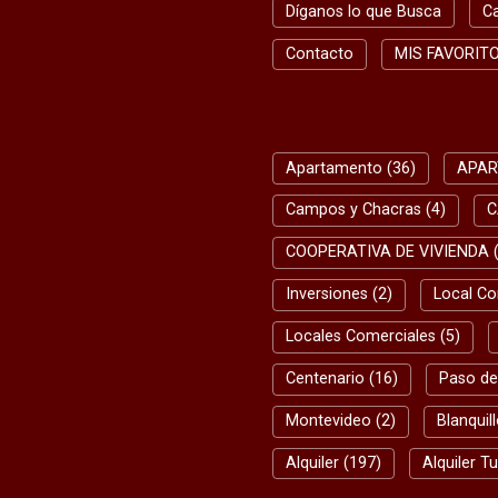
Díganos lo que Busca
C
Contacto
MIS FAVORIT
BUSQUEDA RAPIDA
Apartamento (36)
APAR
Campos y Chacras (4)
C
COOPERATIVA DE VIVIENDA (
Inversiones (2)
Local Co
Locales Comerciales (5)
Centenario (16)
Paso de
Montevideo (2)
Blanquill
Alquiler (197)
Alquiler Tu