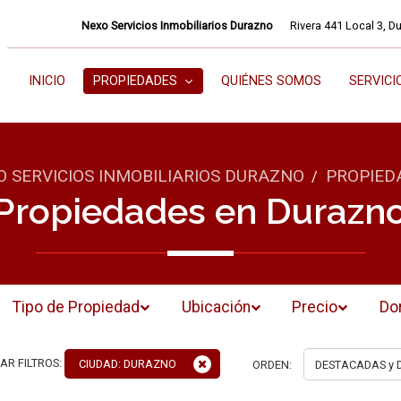
Nexo Servicios Inmobiliarios Durazno
Rivera 441 Local 3, D
INICIO
PROPIEDADES
QUIÉNES SOMOS
SERVICI
O SERVICIOS INMOBILIARIOS DURAZNO
PROPIED
/
Propiedades en Durazn
Tipo de Propiedad
Ubicación
Precio
Do
AR FILTROS:
CIUDAD: DURAZNO
ORDEN: