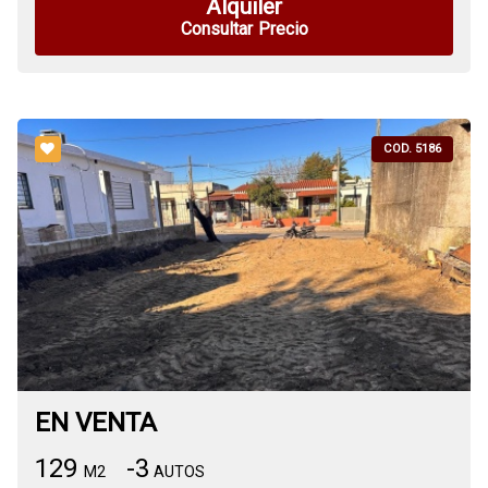
Alquiler
Consultar Precio
COD. 5186
EN VENTA
129
-3
M2
AUTOS