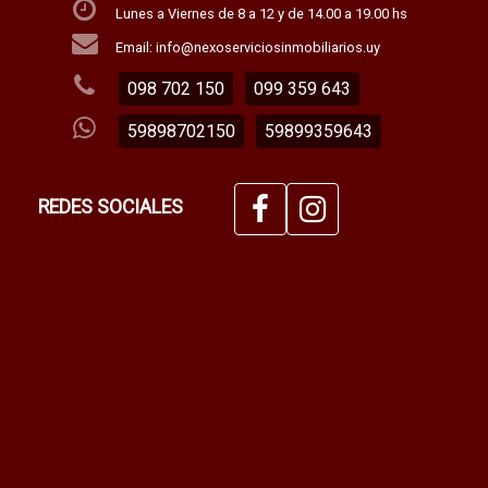
Lunes a Viernes de 8 a 12 y de 14.00 a 19.00 hs
Email: info@nexoserviciosinmobiliarios.uy
098 702 150
099 359 643
59898702150
59899359643
REDES SOCIALES