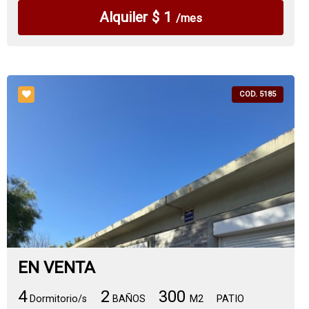
Alquiler $ 1
/mes
COD. 5185
EN VENTA
4
2
300
Dormitorio/s
BAÑOS
M2
PATIO