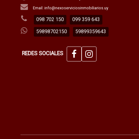
Email: info@nexoserviciosinmobiliarios.uy
098 702 150
099 359 643
59898702150
59899359643
REDES SOCIALES