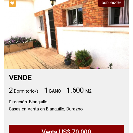
COD. 202072
VENDE
2
1
1.600
Dormitorio/s
BAÑO
M2
Dirección: Blanquillo
Casas en Venta en Blanquillo, Durazno
Venta US$ 70.000