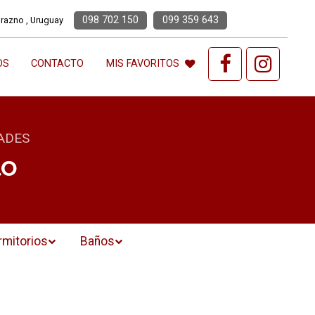
098 702 150
099 359 643
urazno , Uruguay
OS
CONTACTO
MIS FAVORITOS
ADES
lo
rmitorios
Baños