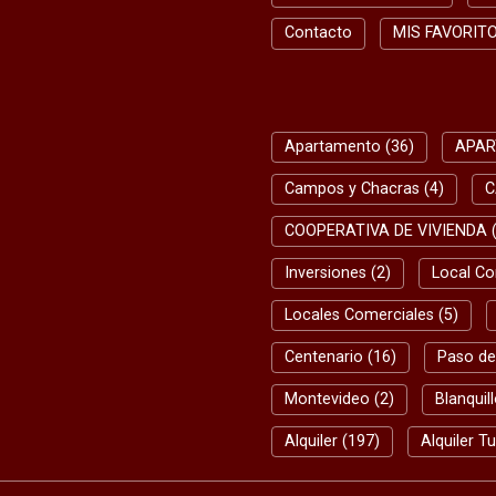
Contacto
MIS FAVORIT
Apartamento (36)
APAR
Campos y Chacras (4)
C
COOPERATIVA DE VIVIENDA (
Inversiones (2)
Local Co
Locales Comerciales (5)
Centenario (16)
Paso de
Montevideo (2)
Blanquill
Alquiler (197)
Alquiler Tu