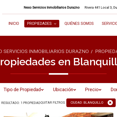
Nexo Servicios Inmobiliarios Durazno
Rivera 441 Local 3, D
INICIO
PROPIEDADES
QUIÉNES SOMOS
SERVICI
O SERVICIOS INMOBILIARIOS DURAZNO
PROPIED
/
ropiedades en Blanquil
Tipo de Propiedad
Ubicación
Precio
Do
QUITAR FILTROS:
CIUDAD: BLANQUILLO
RESULTADO:
1
PROPIEDAD