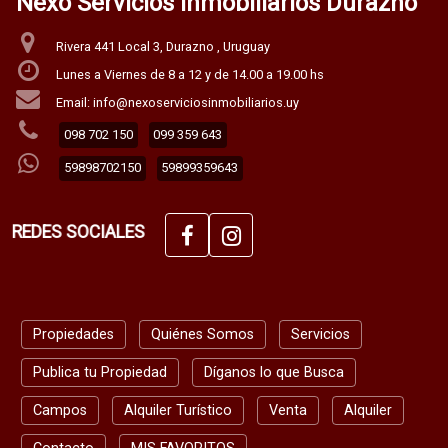
Nexo Servicios Inmobiliarios Durazno
Rivera 441 Local 3, Durazno , Uruguay
Lunes a Viernes de 8 a 12 y de 14.00 a 19.00 hs
Email: info@nexoserviciosinmobiliarios.uy
098 702 150
099 359 643
59898702150
59899359643
REDES SOCIALES
Propiedades
Quiénes Somos
Servicios
Publica tu Propiedad
Díganos lo que Busca
Campos
Alquiler Turístico
Venta
Alquiler