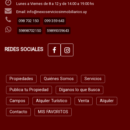
Lunes a Viernes de 8 a 12 y de 14.00 a 19.00 hs
Email: info@nexoserviciosinmobiliarios.uy
098 702 150
099 359 643
59898702150
59899359643
REDES SOCIALES
Propiedades
Quiénes Somos
Servicios
Publica tu Propiedad
Díganos lo que Busca
Campos
Alquiler Turístico
Venta
Alquiler
Contacto
MIS FAVORITOS