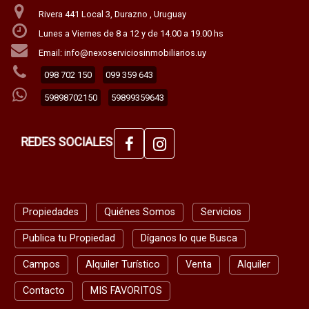
Rivera 441 Local 3, Durazno , Uruguay
Lunes a Viernes de 8 a 12 y de 14.00 a 19.00 hs
Email: info@nexoserviciosinmobiliarios.uy
098 702 150
099 359 643
59898702150
59899359643
REDES SOCIALES
Propiedades
Quiénes Somos
Servicios
Publica tu Propiedad
Díganos lo que Busca
Campos
Alquiler Turístico
Venta
Alquiler
Contacto
MIS FAVORITOS